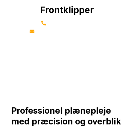
Frontklipper
+45 50 99 35 78
hi-havemaskiner@live.dk
Professionel plænepleje
med præcision og overblik