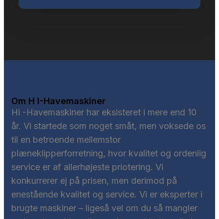
Om H I-Havemaskiner
Hi -Havemaskiner har eksisteret i mere end 10
år. Vi startede som noget småt, men voksede os
til en betroende mellemstor
plæneklipperforretning, hvor kvalitet og ordenlig
service er af allerhøjeste priotering. Vi
konkurrerer ej på prisen, men derimod på
enestående kvalitet og service. Vi er eksperter i
brugte maskiner – ligeså vel om du så mangler