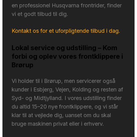
en professionel Husqvarna frontrider, finder
vi et godt tilbud til dig.
Kontakt os for et uforpligtende tilbud i dag.
Lokal service og udstilling – Kom
forbi og oplev vores frontklippere i
Brørup
Vi holder til i Brørup, men servicerer også
kunder i Esbjerg, Vejen, Kolding og resten af
Syd- og Midtjylland. I vores udstilling finder
du altid 15–20 nye frontklippere, og vi står
klar til at vejlede dig, uanset om du skal
bruge maskinen privat eller i erhverv.