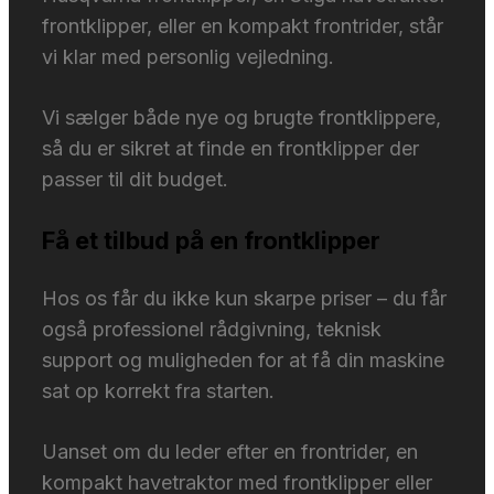
frontklipper, eller en kompakt frontrider, står
vi klar med personlig vejledning.
Vi sælger både nye og brugte frontklippere,
så du er sikret at finde en frontklipper der
passer til dit budget.
Få et tilbud på en frontklipper
Hos os får du ikke kun skarpe priser – du får
også professionel rådgivning, teknisk
support og muligheden for at få din maskine
sat op korrekt fra starten.
Uanset om du leder efter en frontrider, en
kompakt havetraktor med frontklipper eller