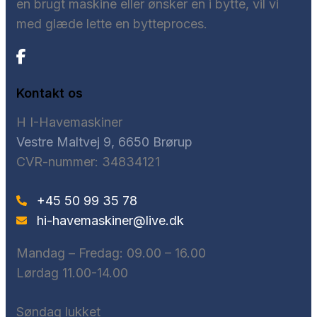
en brugt maskine eller ønsker en i bytte, vil vi
med glæde lette en bytteproces.
Kontakt os
H I-Havemaskiner
Vestre Maltvej 9, 6650 Brørup
CVR-nummer: 34834121
+45 50 99 35 78
hi-havemaskiner@live.dk
Mandag – Fredag: ​09.00 – 16.00
Lørdag 11.00-14.00
Søndag lukket