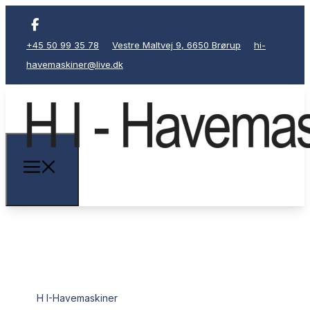
+45 50 99 35 78
Vestre Maltvej 9, 6650 Brørup
hi-
havemaskiner@live.dk
H I-Havemaskiner