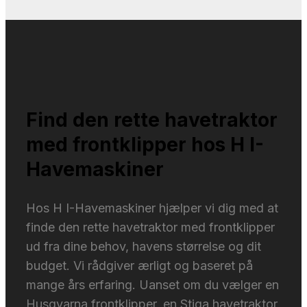
Find den rette havetraktor
med frontklipper hos H I-
Havemaskiner
Hos H I-Havemaskiner hjælper vi dig med at
finde den rette havetraktor med frontklipper
ud fra dine behov, havens størrelse og dit
budget. Vi rådgiver ærligt og baseret på
mange års erfaring. Uanset om du vælger en
Husqvarna frontklipper, en Stiga havetraktor