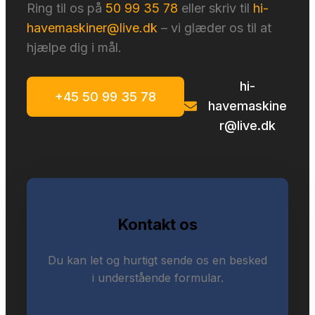
Ring til os på
50 99 35 78
eller skriv til
hi-
havemaskiner@live.dk
– vi glæder os til at
hjælpe dig i mål.
hi-
+45 50 99 35 78
havemaskine
r@live.dk
Kontakt os
Du kan let og hurtigt sende os en besked
i understående formular.