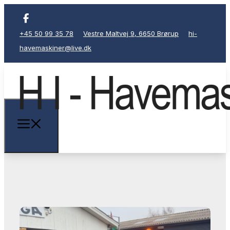
+45 50 99 35 78
Vestre Maltvej 9, 6650 Brørup
hi-
havemaskiner@live.dk