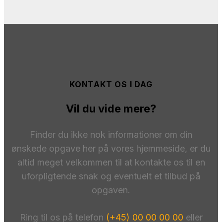
KONTAKT OS I DAG
Vil du vide mere?
Finder du ikke nok informationer om din
ønskede opgave her på vores hjemmeside, er du
altid meget velkommen til at kontakte os til en
uforpligtende snak og eventuelt et tilbud på
opgaven.
Ring til os på telefon
(+45) 00 00 00 00
eller