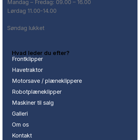
Mandag – Fredag: ​09.00 – 16.00
Lørdag 11.00-14.00
Søndag lukket
Hvad leder du efter?
Frontklipper
Havetraktor
Motorsave / plæneklippere
Robotplæneklipper
Maskiner til salg
Galleri
Om os
Kontakt