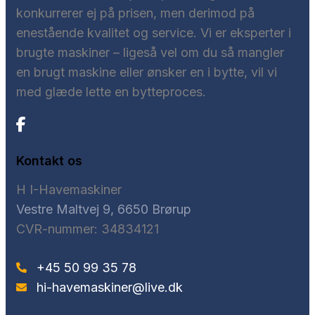
konkurrerer ej på prisen, men derimod på
enestående kvalitet og service. Vi er eksperter i
brugte maskiner – ligeså vel om du så mangler
en brugt maskine eller ønsker en i bytte, vil vi
med glæde lette en bytteproces.
Kontakt os
H I-Havemaskiner
Vestre Maltvej 9, 6650 Brørup
CVR-nummer: 34834121
+45 50 99 35 78
hi-havemaskiner@live.dk