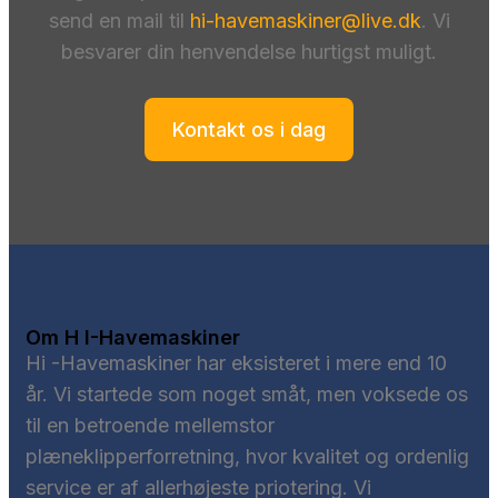
send en mail til
hi-havemaskiner@live.dk
. Vi
besvarer din henvendelse hurtigst muligt.
Kontakt os i dag
Om H I-Havemaskiner
Hi -Havemaskiner har eksisteret i mere end 10
år. Vi startede som noget småt, men voksede os
til en betroende mellemstor
plæneklipperforretning, hvor kvalitet og ordenlig
service er af allerhøjeste priotering. Vi